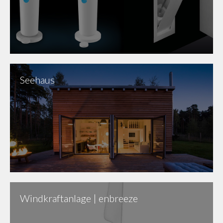
Seehaus
Windkraftanlage | enbreeze