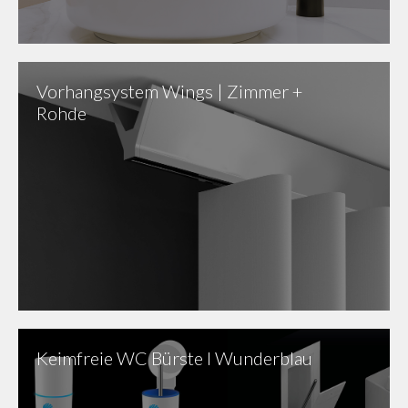
Vorhangsystem Wings | Zimmer +
Rohde
Keimfreie WC Bürste I Wunderblau