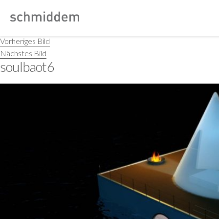
Vorheriges Bild
Nächstes Bild
soulbaot6