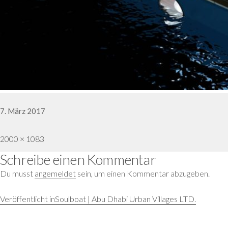
Veröffentlicht
7. März 2017
am
Volle
2000 × 1083
Schreibe einen Kommentar
Größe
Du musst
angemeldet
sein, um einen Kommentar abzugeben.
Beitragsnavigation
Veröffentlicht in
Soulboat | Abu Dhabi Urban Villages LTD.